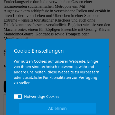
Entdeckungsreise durch die verwinkelten Gassen einer
faszinierenden süditalienischen Metropole ein. Mit
Augenzwinkern schlüpft sie in verschiedene Rollen und erzählt in
ihren Liedern vom Leben und Überleben in einer Stadt der
Extreme – jenseits touristischer Klischees und auch ohne
Dialektkenntnisse bestens verständlich. Begleitet wird sie von den
Maccheronies, einem fünfköpfigen Ensemble mit Gesang, Klavier,
Mandoline/Gitarre, Kontrabass sowie Trompete oder
Mundharmonika.
Cookie Einstellungen
20 Uhr
| Heuboden Kabachhof (Zum Kabachhof 1, 36341
Lauterbach Heblos) | 15 €; 10 € erm. |
Wir nutzen Cookies auf unserer Webseite. Einige
von ihnen sind technisch notwendig, während
Veranstalter:
Kulturverein Lauterbach |
www.kulturverein-lat.de
|
info@kulturverein-lat.de
| 06641 64340 |
andere uns helfen, diese Webseite zu verbessern
oder zusätzliche Funktionalitäten zur Verfügung
zu stellen.
Notwendige Cookies
Ablehnen