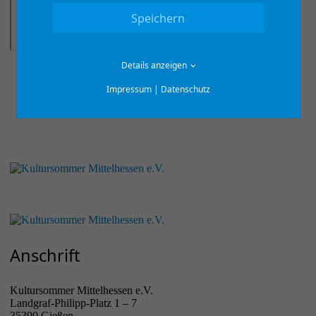
Speichern
Details anzeigen
zurück
Impressum
|
Datenschutz
Anschrift
Kultursommer Mittelhessen e.V.
Landgraf-Philipp-Platz 1 – 7
35390 Gießen