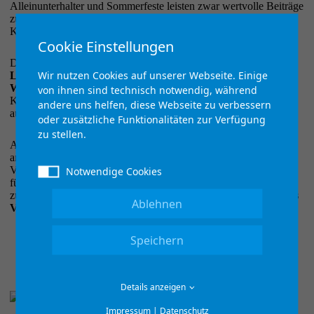
Alleinunterhalter und Sommerfeste leisten zwar wertvolle Beiträge
zum Kulturgut, entsprechen aber nicht dem Profil des
Kultursommers.
Cookie Einstellungen
Der Kultursommer umfasst die Landkreise
Gießen, Lahn-Dill,
Wir nutzen Cookies auf unserer Webseite. Einige
Limburg-Weilburg, Marburg-Biedenkopf, Vogelsberg und
Wetterau
. Künstlerinnen und Künstler sollten direkt Kontakt zu
von ihnen sind technisch notwendig, während
Kulturvereinen, Initiativen oder Kommunen in der Region
andere uns helfen, diese Webseite zu verbessern
aufnehmen.
oder zusätzliche Funktionalitäten zur Verfügung
zu stellen.
Alternativ ist eine Bewerbung über die Geschäftsstelle möglich –
am besten per Mail mit einem Link zu Audio- oder
Videobeispielen und einer ungefähren Gagenvorstellung. Wir
Notwendige Cookies
führen daraus eine Künstlerliste, die interessierten Veranstaltern
zur Verfügung gestellt wird.
Einsendeschluss: Ende August des
Ablehnen
Vorjahres.
Speichern
Details anzeigen
Impressum
|
Datenschutz